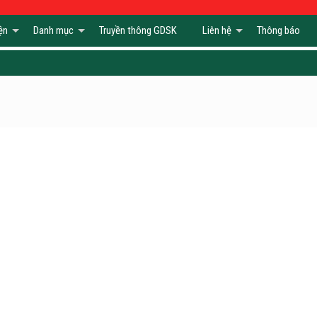
ện
Danh mục
Truyền thông GDSK
Liên hệ
Thông báo