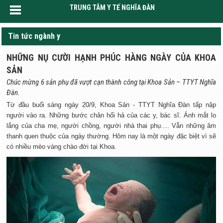
TRUNG TÂM Y TẾ NGHĨA ĐÀN
Tin tức ngành y
NHỮNG NỤ CƯỜI HẠNH PHÚC HÀNG NGÀY CỦA KHOA
SẢN
Chúc mừng 6 sản phụ đã vượt cạn thành công tại Khoa Sản – TTYT Nghĩa
Đàn.
Từ đầu buổi sáng ngày 20/9, Khoa Sản - TTYT Nghĩa Đàn tấp nập
người vào ra. Những bước chân hối hả của các y, bác sĩ. Ánh mắt lo
lắng của cha mẹ, người chồng, người nhà thai phụ.… Vẫn những âm
thanh quen thuộc của ngày thường. Hôm nay là một ngày đặc biệt vì sẽ
có nhiều mèo vàng chào đời tại Khoa.