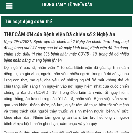
TRUNG TÂM Y TẾ NGHĨA ĐÀN
Tin hoạt động đoàn thể
THƯ CẢM ƠN của Bệnh viện Dã chiến số 2 Nghệ An
Ngày 29/9/2021, Bệnh viện dã chiến số 2 Nghệ An chính thức dừng hoạt
động, trong suốt 47 ngày qua kể từ ngày kích hoạt, Bệnh viện đã thu dung,
chăm sóc, điều trị cho 336 bệnh nhân mắc COVID - 19, trong đó có nhiều
bệnh nhân nặng, mang bệnh lý nền.
Đội ngũ Y bác sĩ, nhân viên Y tế của Bệnh viện đã gác lại tình cảm
riêng tư, xa gia đình, người thân yêu, nhiều người trong số đó để lại sau
lưng con thơ, mẹ già, cha yếu, có những người Bố mất không thể về
chịu tang, sẵn sàng tình nguyện vào nơi nguy hiểm nhất của cuộc chiến
chống lại đại dịch COVID - 19. Trong điều kiện làm việc rất nguy hiểm,
căng thẳng, áp lực nhưng các Y bác sĩ, nhân viên Bệnh viện vẫn vượt
qua khó khăn, thách thức, nỗ lực, quyết tâm để thực hiện tốt sứ mệnh
và trọng trách của người thầy thuốc vì sinh mệnh người bệnh, vì sức
khỏe nhân dân. Nhiều tấm gương tận tâm, tận lực hết lòng vì người
bệnh được bệnh nhân ghi nhận, cảm phục và yêu quý.
Trong suốt thời gian hoạt động đội ngũ cán bộ lãnh đạo, y bác sĩ, nhân