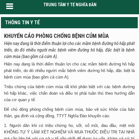
TRUNG TÂM Y TẾ NGHĨA ĐÀN
THÔNG TIN Y TẾ
KHUYẾN CÁO PHÒNG CHỐNG BỆNH CÚM MÙA
Hiện nay đang là thời điểm thuận lợi cho các mầm bệnh đường hô hấp phát
triển, do đó nhiều người mắc bệnh viêm đường hô hấp, đặc biệt là bệnh
cúm mùa (bao gồm cả cúm A).
Hiện nay đang là thời điểm thuận lợi cho các mầm bệnh đường hô hấp
phát triển, do đó nhiều người mắc bệnh viêm đường hô hấp, đặc biệt là
bệnh cúm mùa (bao gồm cả cúm A).
Triệu chứng của bệnh cúm mùa rất khó phân biệt với các bệnh đường
hô hấp khác, việc chẩn đoán và điều trị phải tuân thủ theo hướng dẫn
của cơ quan y tế.
Để chủ động phòng chống bệnh cúm mùa, bảo vệ sức khỏe của bản
thân, gia đình và cộng đồng, TTYT Nghĩa Đàn khuyến cáo:
1. Người dân khi có triệu chứng ho, sốt, sổ mũi, đau đầu, mệt mỏi
KHÔNG TỰ Ý LÀM XÉT NGHIỆM VÀ MUA THUỐC ĐIỀU TRỊ TẠI NHÀ
mà cần liên hệ với cơ sở y tế gần nhất để được tư vấn, khám và xử trí