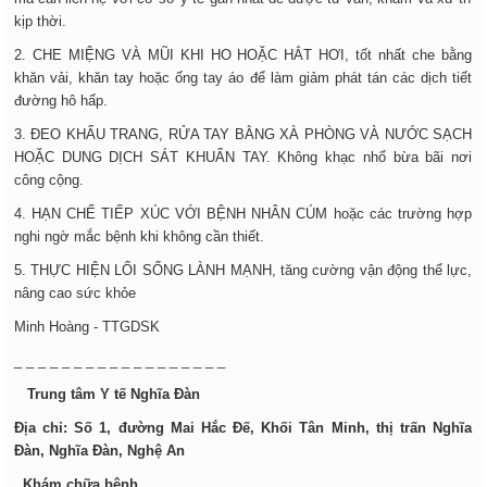
kịp thời.
2. CHE MIỆNG VÀ MŨI KHI HO HOẶC HẮT HƠI, tốt nhất che bằng
khăn vải, khăn tay hoặc ống tay áo để làm giảm phát tán các dịch tiết
đường hô hấp.
3. ĐEO KHẨU TRANG, RỬA TAY BẰNG XÀ PHÒNG VÀ NƯỚC SẠCH
HOẶC DUNG DỊCH SÁT KHUẨN TAY. Không khạc nhổ bừa bãi nơi
công cộng.
4. HẠN CHẾ TIẾP XÚC VỚI BỆNH NHÂN CÚM hoặc các trường hợp
nghi ngờ mắc bệnh khi không cần thiết.
5. THỰC HIỆN LỐI SỐNG LÀNH MẠNH, tăng cường vận động thể lực,
nâng cao sức khỏe
Minh Hoàng - TTGDSK
_ _ _ _ _ _ _ _ _ _ _ _ _ _ _ _ _ _
Trung tâm Y tế Nghĩa Đàn
Địa chỉ: Số 1, đường Mai Hắc Đế, Khối Tân Minh, thị trấn Nghĩa
Đàn, Nghĩa Đàn, Nghệ An
Khám chữa bệnh