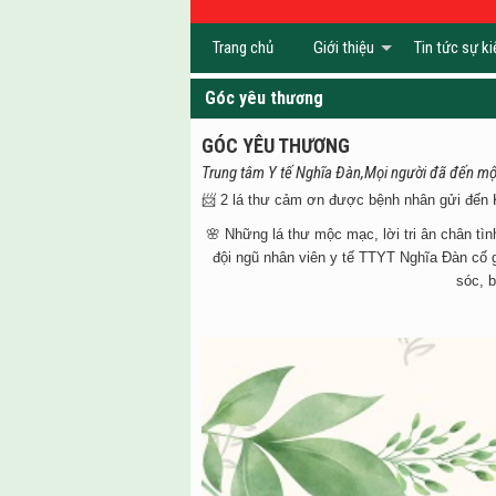
Trang chủ
Giới thiệu
Tin tức sự ki
Góc yêu thương
GÓC YÊU THƯƠNG
Trung tâm Y tế Nghĩa Đàn,Mọi người đã đến một
📨 2 lá thư cảm ơn được bệnh nhân gửi đế
🌸 Những lá thư mộc mạc, lời tri ân chân tì
đội ngũ nhân viên y tế TTYT Nghĩa Đàn cố
sóc, 