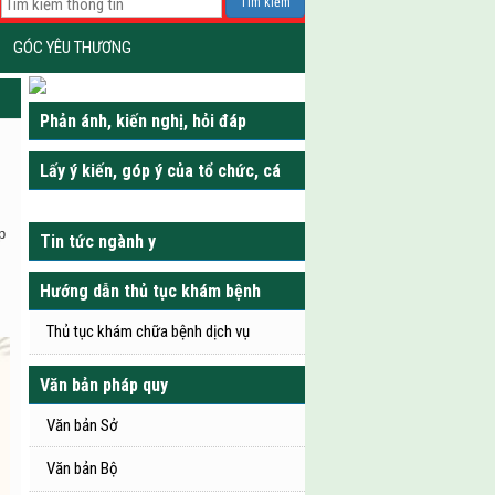
Tìm kiếm
GÓC YÊU THƯƠNG
Phản ánh, kiến nghị, hỏi đáp
Lấy ý kiến, góp ý của tổ chức, cá
nhân
p
Tin tức ngành y
Hướng dẫn thủ tục khám bệnh
Thủ tục khám chữa bệnh dịch vụ
Văn bản pháp quy
Văn bản Sở
Văn bản Bộ