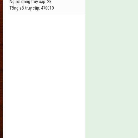
Người đang truy cập
:
28
Tổng số truy cập
:
4
7
0
0
1
0