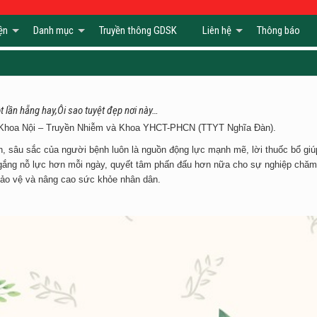
ện
Danh mục
Truyền thông GDSK
Liên hệ
Thông báo
 lần hẵng hay,Ôi sao tuyệt đẹp nơi này…
n Khoa Nội – Truyền Nhiễm và Khoa YHCT-PHCN (TTYT Nghĩa Đàn).
nh, sâu sắc của người bệnh luôn là nguồn động lực mạnh mẽ, lời thuốc bổ giú
 gắng nỗ lực hơn mỗi ngày, quyết tâm phấn đấu hơn nữa cho sự nghiệp chăm
bảo vệ và nâng cao sức khỏe nhân dân.