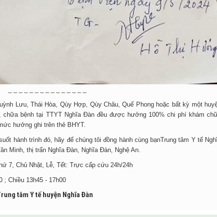
_ _ _ _ _ _ _ _ _ _ _ _ _ _ _
Quỳnh Lưu, Thái Hòa, Qùy Hợp, Qùy Châu, Quế Phong hoặc bất kỳ một huy
m, chữa bệnh tại TTYT Nghĩa Đàn đều được hưởng 100% chi phí khám ch
 mức hưởng ghi trên thẻ BHYT.
ng suốt hành trình đó, hãy để chúng tôi đồng hành cùng bạnTrung tâm Y tế Ngh
ân Minh, thị trấn Nghĩa Đàn, Nghĩa Đàn, Nghệ An.
ứ 7, Chủ Nhật, Lễ, Tết: Trực cấp cứu 24h/24h
0 ; Chiều 13h45 - 17h00
rung tâm Y tế huyện Nghĩa Đàn