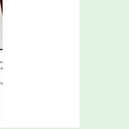
ện
ữa
ĩa