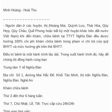
Minh Hoàng - Hoài Thu
_ _ _ _ _ _ _ _ _ _ _ _ _ _ _ _ _
- Người dân ở các huyện, thị (Hoàng Mai, Quỳnh Lưu, Thái Hòa, Qùy
Hợp, Qùy Châu, Quế Phong hoặc bất kỳ một huyện khác trên đất nước
Việt Nam) khi đến khám, chữa bệnh tại TTYT Nghĩa Đàn đều được
hưởng 100% chi phí khám chữa bệnh trong phạm vi chi trả của quỹ
BHYT và mức hưởng ghi trên thẻ BHYT.
Điều trị bệnh là một hành trình lâu dài. Trong suốt hành trình đó, hãy để
chúng tôi đồng hành cùng bạn
Trung tâm Y tế Nghĩa Đàn
Địa chỉ: Số 1, đường Mai Hắc Đế, Khối Tân Minh, thị trấn Nghĩa Đàn,
Nghĩa Đàn, Nghệ An
Khám chữa bệnh
Thứ 2 đến thứ 6 hàng tuần
Thứ 7, Chủ Nhật, Lễ, Tết: Trực cấp cứu 24h/24h
Thời gian làm việc: