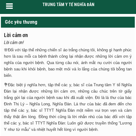
TRUNG TÂM Y TẾ NGHĨA ĐÀN
Góc yêu thương
Lời cảm ơn
Lời cảm ơn!
🌸Đối với tập thể những chiến sĩ áo trắng chúng tôi, không gì hạnh phúc
hơn là sau mỗi ca bệnh thành công lại nhận được những lời cảm ơn ý
nghĩa của người bệnh. Qua từng câu nói, ánh mắt nụ cười của người
bệnh sau khi khỏi bệnh, bao mệt mỏi và lo lắng của chúng tôi bỗng tan
biến.
💐Đặc biệt ý nghĩa hơn, tập thể các y, bác sĩ của Trung tâm Y tế Nghĩa
Đàn lại nhận được những lời cảm ơn, những câu chúc trên tờ giấy
trắng gửi lại của người bệnh sau khi đã xuất viện. Đó là lá thư của bác
Đinh Thị Lý – Nghĩa Long, Nghĩa Đàn. Lá thư của bác đã đem đến cho
tập thể các y, bác sĩ TTYT Nghĩa Đàn một niềm vui trọn vẹn và cảm
thấy thật ấm lòng. Đồng thời cũng là lời nhắn nhủ của bác đối với tập
thể các y, bác sĩ TTYT Nghĩa Đàn: Luôn giữ được truyền thống “Lương
Y như từ mẫu” và nhiệt huyết hết lòng vì người bệnh.