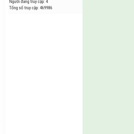
Người đang truy cập
:
4
Tổng số truy cập
:
4
6
9
9
8
6