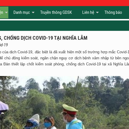
ện
Danh mục
Truyền thông GDSK
Liên hệ
Thông báo
, CHỐNG DỊCH COVID-19 TẠI NGHĨA LÂM
id-19
p của dịch Covid-19, đặc biệt là đã xuất hiện một số trường hợp mắc Covid-
 để chủ động kiểm soát, ngăn chặn nguy cơ dịch bệnh xâm nhập từ bên ngo
a Đàn thiết lập chốt kiểm soát phòng, chống dịch Covid-19 tại xã Nghĩa L