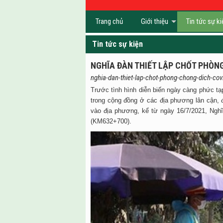
Trang chủ
Giới thiệu
Tin tức sự ki
Tin tức sự kiện
NGHĨA ĐÀN THIẾT LẬP CHỐT PHÒNG
nghia-dan-thiet-lap-chot-phong-chong-dich-cov
Trước tình hình diễn biến ngày càng phức tạ
trong cộng đồng ở các địa phương lân cận,
vào địa phương, kể từ ngày 16/7/2021, Nghĩ
(KM632+700).