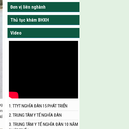
Đơn vị liên nghành
Thủ tục khám BHXH
Video
ng
1. TTYT NGHĨA ĐÀN 15 PHÁT TRIỂN
ện
2. TRUNG TÂM Y TẾ NGHĨA ĐÀN
để
3. TRUNG TÂM Y TẾ NGHĨA ĐÀN 10 NĂM