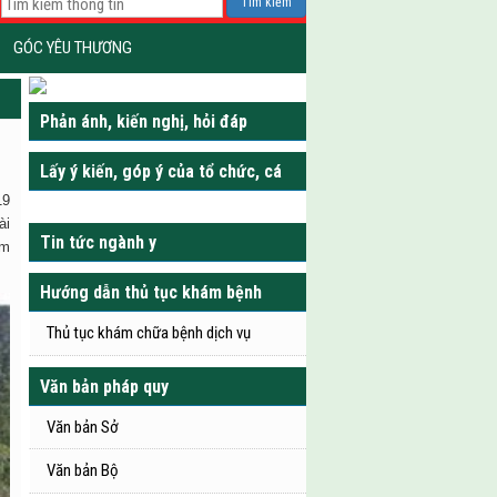
Tìm kiếm
GÓC YÊU THƯƠNG
Phản ánh, kiến nghị, hỏi đáp
Lấy ý kiến, góp ý của tổ chức, cá
19
nhân
ài
Tin tức ngành y
âm
Hướng dẫn thủ tục khám bệnh
Thủ tục khám chữa bệnh dịch vụ
Văn bản pháp quy
Văn bản Sở
Văn bản Bộ